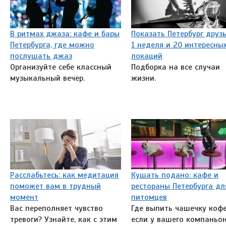
В ритмах джаза: кафе и бары
Показать Петербург друзь
Петербурга, где можно
1 неделя и 20 интересны
послушать джаз
локаций
Организуйте себе классный
Подборка на все случаи
музыкальный вечер.
жизни.
Расслабьтесь: как медитация
Кушать подано: кафе и
поможет вам в трудный
рестораны Петербурга дл
момент
питомцев
Вас переполняет чувство
Где выпить чашечку кофе
тревоги? Узнайте, как с этим
если у вашего компаньо