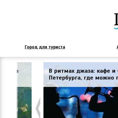
Город для туриста
Показать Петербург др
шать джаз
20 интересных локаци