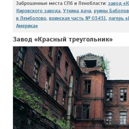
Заброшенные места СПб и Ленобласти:
завод «К
Кировского завода
,
Уткина дача
,
руины Баболов
в Лемболово
,
воинская часть № 03431
,
лагерь «
Америка»
Завод «Красный треугольник»