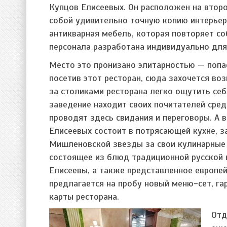
Купцов Елисеевых. Он расположен на втор
собой удивительно точную копию интерьер
антикварная мебель, которая повторяет с
персонала разработана индивидуально дл
Место это пронизано элитарностью — попа
посетив этот ресторан, сюда захочется воз
за столиками ресторана легко ощутить себ
заведение находит своих почитателей сред
проводят здесь свидания и переговоры. А 
Елисеевых состоит в потрясающей кухне, 
Мишленовской звезды за свои кулинарные 
состоящее из блюд традиционной русской 
Елисеевы, а также представленное европе
предлагается на пробу новый меню-сет, га
карты ресторана.
Отд