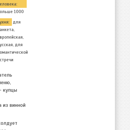
еловека:
ольше 1000
ухня:
для
анкета,
вропейская,
усская, для
омантической
стречи
атель
меню,
— купцы
а из винной
колдует