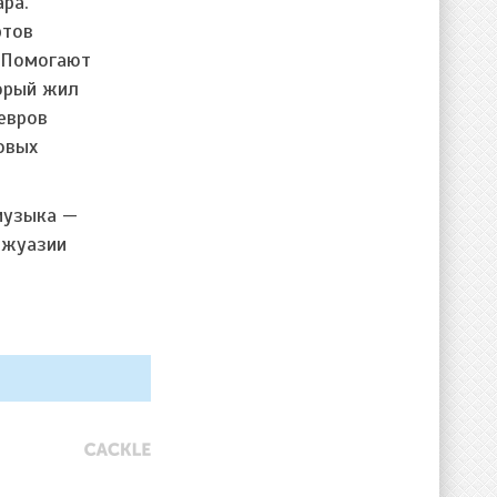
ра.
ртов
. Помогают
торый жил
евров
овых
музыка —
ржуазии