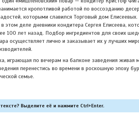
 один «мишленовский» повар — кондитер Кристоф Фига
занимается кропотливой работой по воссозданию десе
ладостей, которыми славился Торговый дом Елисеевых
 в этом деле дневники кондитера Сергея Елисеева, ко
ее 100 лет назад. Подбор ингредиентов для своих шед
ара осуществляет лично и заказывает их у лучших мир
изводителей.
ка, играющая по вечерам на балконе заведения живая 
ведения перенестись во времени в роскошную эпоху бу
ческой семье.
тексте? Выделите её и нажмите Ctrl+Enter.