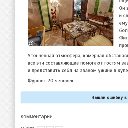
еще
Он 
и с
ему
бол
Фиг
про
Утонченная атмосфера, камерная обстанов
все эти составляющие помогают гостям за
и представить себя на званом ужине в купе
Фуршет 20 человек.
Нашли ошибку в 
Комментарии
войдите