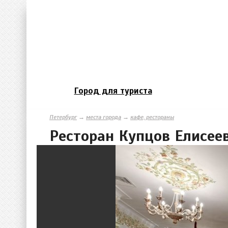
Город для туриста
Петербург
→
места города
→
кафе, рестораны
Ресторан Купцов Елисее