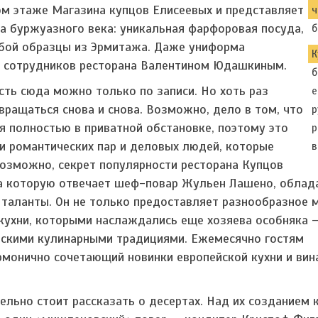
ом этаже Магазина купцов Елисеевых и представляет
ч
а буржуазного века: уникальная фарфоровая посуда,
б
обой образцы из Эрмитажа. Даже униформа
К
я сотрудников ресторана Валентином Юдашкиным.
б
сть сюда можно только по записи. Но хоть раз
е
вращаться снова и снова. Возможно, дело в том, что
р
я полностью в приватной обстановке, поэтому это
р
и романтических пар и деловых людей, которые
в
возможно, секрет популярности ресторана Купцов
за которую отвечает шеф-повар Жульен Лашено, облад
таланты. Он не только предоставляет разнообразное 
кухни, которыми наслаждались еще хозяева особняка 
йскими кулинарными традициями. Ежемесячно гостям
рмонично сочетающий новинки европейской кухни и вин
ельно стоит рассказать о десертах. Над их созданием 