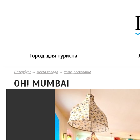
Город для туриста
Петербург
→
места города
→
кафе, рестораны
OH! MUMBAI