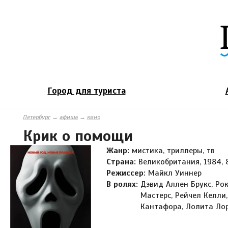
Город для туриста
Петербург
→
афиша
→
кино
Крик о помощи
Жанр:
мистика, триллеры, тв
Страна:
Великобритания, 1984, 
Режиссер:
Майкл Уиннер
В ролях:
Дэвид Аллен Брукс, Рок
Мастерс, Рейчел Келли,
Кантафора, Лолита Лор