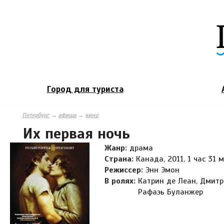
Город для туриста
Петербург
→
афиша
→
кино
Их первая ночь
Жанр:
драма
Страна:
Канада, 2011, 1 час 31 
Режиссер:
Энн Эмон
В ролях:
Катрин де Леан, Дмитр
Рафаэь Буланжер