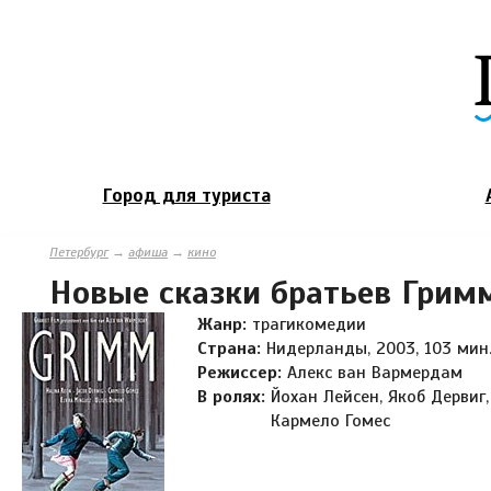
Город для туриста
Петербург
→
афиша
→
кино
Новые сказки братьев Грим
Жанр:
трагикомедии
Страна:
Нидерланды, 2003, 103 мин
Режиссер:
Алекс ван Вармердам
В ролях:
Йохан Лейсен, Якоб Дервиг,
Кармело Гомес