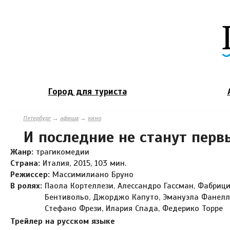
Город для туриста
Петербург
→
афиша
→
кино
И последние не станут пер
Жанр:
трагикомедии
Страна:
Италия, 2015, 103 мин.
Режиссер:
Массимилиано Бруно
В ролях:
Паола Кортеллези, Алессандро Гассман, Фабриц
Бентивольо, Джорджо Капуто, Эмануэла Фанелл
Стефано Фрези, Илария Спада, Федерико Торре
Трейлер на русском языке