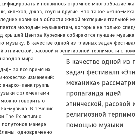
ассифицировать и появилось огромное многообразие жа
к, хип-хоп, джаз, соул и другие. Что такое «Этно-меха
следние новинки в области живой экспериментальной м
еляется молодым музыкантам, которые не только след
од крышей Центра Курехина собираются лучшие музыка
ю музыку. В качестве одной из главных задач фестива
й этнической, расовой и религиозной терпимости с по
 народов мира.
В качестве одной из 
ды)– за все время их
задач фестиваля «Эт
множество изменений:
механика» рассматри
к анархо-панк группы
пропаганда идей
музыки с элементами
е можно говорить о
этнической, расовой 
 Ex-музыка. В течение
религиозной терпимо
ки The Ex активно
помощью музыки
й полутонов манере
облемы, одновременно