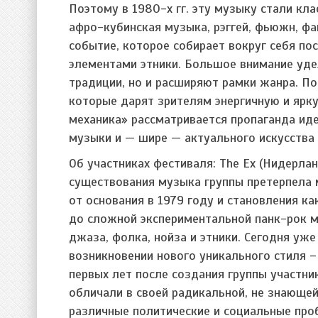
Поэтому в 1980-х гг. эту музыку стали кл
афро-кубинская музыка, рэггей, фьюжн, фан
событие, которое собирает вокруг себя по
элементами этники. Большое внимание уд
традиции, но и расширяют рамки жанра. П
которые дарят зрителям энергичную и ярку
механика» рассматривается пропаганда иде
музыки и — шире — актуального искусства
Об участниках фестиваля: The Ex (Нидерлан
существования музыка группы претерпела 
от основания в 1979 году и становления ка
до сложной экспериментальной панк-рок 
джаза, фолка, нойза и этники. Сегодня уж
возникновении нового уникального стиля –
первых лет после создания группы участни
обличали в своей радикальной, не знающе
различные политические и социальные пр