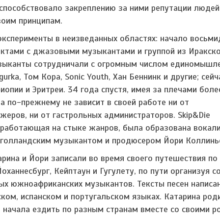
 способствовало закреплению за ними репутации людей
воим принципам.
ксперименты в неизведанных областях: начало восьми
ктами с джазовыми музыкантами и группой из Иракск
узыканты сотрудничали с огромным числом единомышл
rka, Том Кора, Sonic Youth, Хан Беннинк и другие; сейч
опии и Эритреи. 34 года спустя, имея за плечами боле
а по-прежнему не зависит в своей работе ни от
еров, ни от гастрольных администраторов. Skip&Die
 работающая на стыке жанров, была образована вокали
 голландским музыкантом и продюсером Йори Коллинь
тарина и Йори записали во время своего путешествия по
оханнесбург, Кейптаун и Гугулету, по пути организуя 
ных южноафриканских музыкантов. Тексты песен написа
ском, испанском и португальском языках. Катарина род
е начала ездить по разным странам вместе со своими 