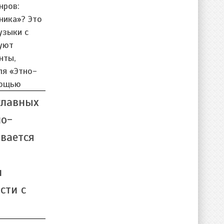
нров:
ника»? Это
узыки с
уют
нты,
ля «Этно-
мощью
главных
но-
вается
и
сти с