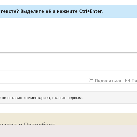
тексте? Выделите её и нажмите Ctrl+Enter.
Поделиться
По
 не оставил комментариев, станьте первым.
зжает в Петербург