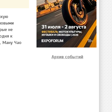
скую
 новыми
рые не
одня к
а, Ману Чао
Архив событий