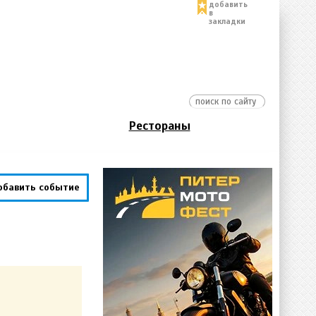
добавить
в
закладки
Рестораны
обавить событие