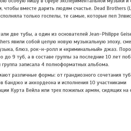
ою особую нишу в сфере экспериментальной музыки и 
, чтобы вместе дарить людям счастье. Dead Brothers 
исполняла только госпелы, те самые, которые пел Элвис
ли две тубы, а один из основателей Jean-Philippe Geis
thers явили собой целую новую музыкальную эпоху, см
узыка, блюз, рок-н-ролл и «криминальный» джаз. Поро
 до 9 туб, а в составе группы за последние 10 лет по
я группа записала 4 полноформатных альбома.
имают различные формы: от грандиозного сочетания туб,
ов банджо и аккордеона и исполнения 10 участниками
ции Курта Вейла или трех пожилых армян, сидящих на 