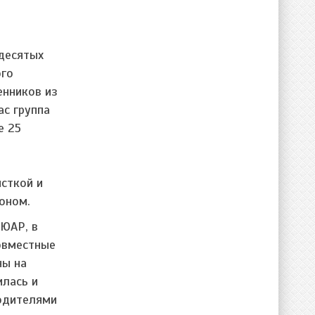
десятых
ого
енников из
ас группа
е 25
сткой и
оном.
 ЮАР, в
совместные
ны на
илась и
родителями