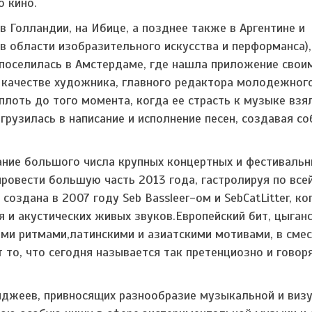
 кино.
в Голландии, на Ибице, а позднее также в Аргентине и
в области изобразительного искусства и перформанса),
 поселилась в Амстердаме, где нашла приложение свои
 качестве художника, главного редактора молодежног
плоть до того момента, когда ее страсть к музыке взя
грузилась в написание и исполнение песен, создавая с
мание большого числа крупных концертных и фестиваль
провести большую часть 2013 года, гастролируя по всей
 создана в 2007 году Seb Bassleer-ом и SebCatLitter, ко
 и акустических живых звуков.Европейский бит, цыганс
ми ритмами,латинскими и азиатскими мотивами, в смес
то, что сегодня называется так претенциозно и говор
иджеев, привносящих разнообразие музыкальной и виз