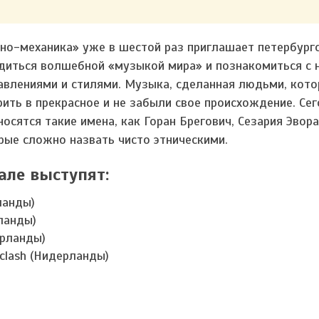
но-механика» уже в шестой раз приглашает петербург
диться волшебной «музыкой мира» и познакомиться с
авлениями и стилями. Музыка, сделанная людьми, кото
рить в прекрасное и не забыли свое происхождение. Сег
носятся такие имена, как Горан Брегович, Сезария Эвор
орые сложно назвать чисто этническими.
але выступят:
ланды)
рланды)
ерланды)
dclash (Нидерланды)