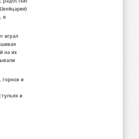
с радостью
(Швейцария)
, в
er играл
ешивая
й на их
бывали
 горнов и
стульях и