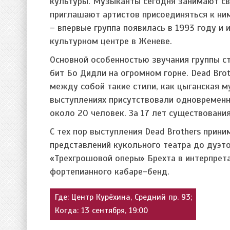
культуры. Музыканты сегодня занимают св
приглашают артистов присоединяться к ним
– впервые группа появилась в 1993 году и 
культурном центре в Женеве.
Основной особенностью звучания группы ста
бит Бо Дидли на огромном горне. Dead Bro
между собой такие стили, как цыганская м
выступлениях присутствовали одновременно
около 20 человек. За 17 лет существовани
С тех пор выступления Dead Brothers прин
представлений кукольного театра до дуэт
«Трехгрошовой оперы» Брехта в интерпрета
фортепианного кабаре-бенд.
Где: Центр Курёхина, Средний пр. 93;
Когда: 13 сентября, 19:00