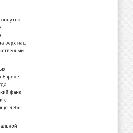
 попутно
м
о
ла верх над
обственный
ных
 Европе.
гда
кий фанк,
и с
яще Rebel
уальной