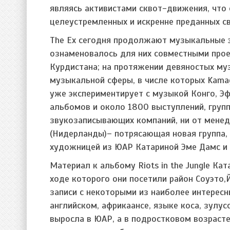
являясь активистами сквот-движения, что
целеустремленных и искренне преданных с
The Ex сегодня продолжают музыкальные э
ознаменовалось для них совместными прое
Курдистана; на протяжении девяностых м
музыкальной сферы, в числе которых Kamagu
уже экспериментирует с музыкой Конго, Эфи
альбомов и около 1800 выступлений, групп
звукозаписывающих компаний, ни от менедж
(Нидерланды)– потрясающая новая группа,
художницей из ЮАР Катариной Эме Дамс и
Материал к альбому Riots in the Jungle Ка
ходе которого они посетили район Соуэто,Й
записи с некоторыми из наиболее интерес
английском, африкаансе, языке коса, зулус
выросла в ЮАР, а в подростковом возраст