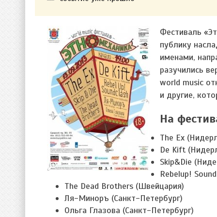
Фестиваль «Эт
публику насла
именами, напр
разучились ве
world music от
и другие, кот
На фестив
The Ex (Нидер
De Kift (Ниде
Skip&Die (Нид
Rebelup! Soun
The Dead Brothers (Швейцария)
Ля-Миноръ (Санкт-Петербург)
Ольга Глазова (Санкт-Петербург)