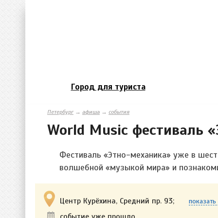
Город для туриста
Петербург
→
афиша
→
события
World Music фестиваль 
Фестиваль «Этно-механика» уже в шест
волшебной «музыкой мира» и познакоми
Центр Курёхина, Средний пр. 93;
показать 
событие уже прошло