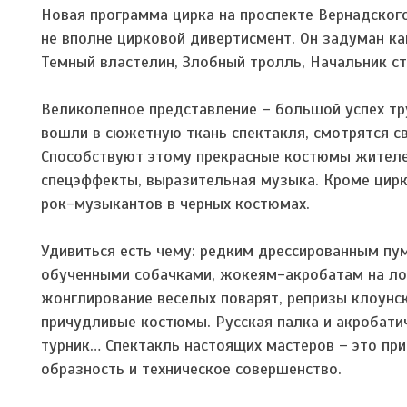
Новая программа цирка на проспекте Вернадского
не вполне цирковой дивертисмент. Он задуман ка
Темный властелин, Злобный тролль, Начальник ст
Великолепное представление – большой успех тр
вошли в сюжетную ткань спектакля, смотрятся св
Способствуют этому прекрасные костюмы жителей
спецэффекты, выразительная музыка. Кроме цирк
рок-музыкантов в черных костюмах.
Удивиться есть чему: редким дрессированным пу
обученными собачками, жокеям-акробатам на ло
жонглирование веселых поварят, репризы клоунс
причудливые костюмы. Русская палка и акробати
турник… Спектакль настоящих мастеров – это пр
образность и техническое совершенство.