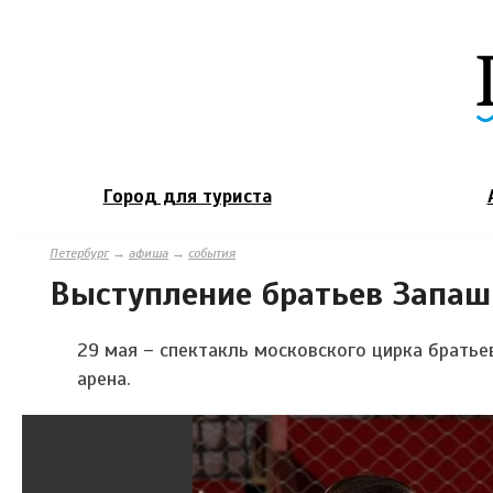
Город для туриста
Петербург
→
афиша
→
события
Выступление братьев Запа
29 мая – спектакль московского цирка брать
арена.