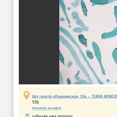
Арт-центр «Пушкинская, 10» – TERRA NONC
53))
показать на карте
событие уже прошло