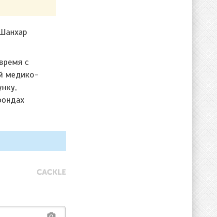
 Шанхар
время с
й медико-
унку,
фондах