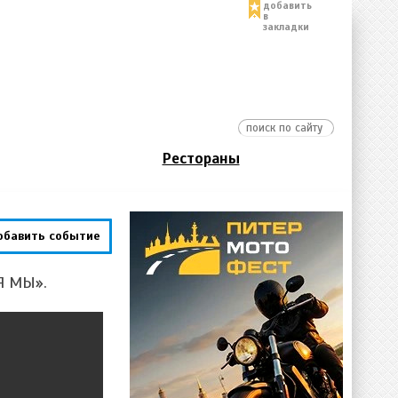
добавить
в
закладки
Рестораны
обавить событие
«Я МЫ».