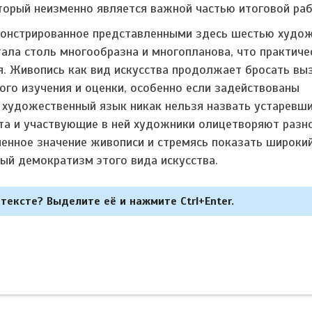
оторый неизменно является важной частью итоговой ра
монстрированное представленными здесь шестью худо
ала столь многообразна и многопланова, что практиче
я. Живопись как вид искусства продолжает бросать вы
ного изучения и оценки, особенно если задействованы
 художественный язык никак нельзя назвать устаревш
та и участвующие в ней художники олицетворяют разн
менное значение живописи и стремясь показать широкий
ный демократизм этого вида искусства.
тексте? Выделите её и нажмите Ctrl+Enter.