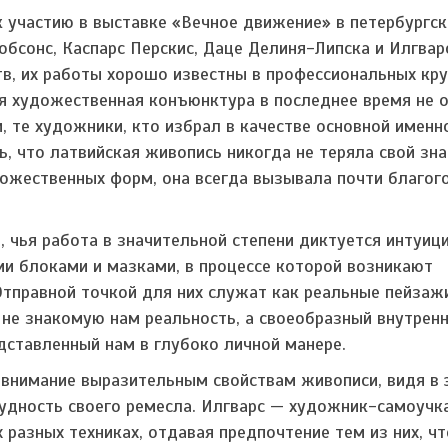
к участию в выставке «Вечное движение» в петербургс
кобсонс, Каспарс Перскис, Даце Делиня-Липска и Илгвар
в, их работы хорошо известны в профессиональных кру
ая художественная конъюнктура в последнее время не 
 те художники, кто избрал в качестве основной именн
, что латвийская живопись никогда не теряла свой зна
ожественных форм, она всегда вызывала почти благог
 чья работа в значительной степени диктуется интуиц
ми блоками и мазками, в процессе которой возникают
тправной точкой для них служат как реальные пейзажи
е знакомую нам реальность, а своеобразный внутрен
ставленный нам в глубоко личной манере.
внимание выразительным свойствам живописи, видя в 
удность своего ремесла. Илгварс — художник-самоучка
 разных техниках, отдавая предпочтение тем из них, чт