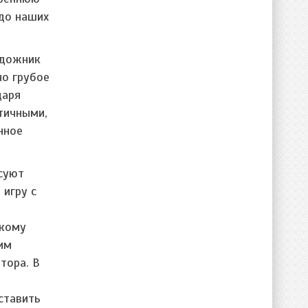
до наших
удожник
но грубое
даря
тичными,
нное
есуют
 игру с
скому
им
тора. В
ставить