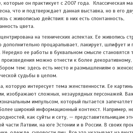
, которые он практикует с 2007 года. Классическая м
сна, что и подтверждает данная выставка, но в его д
зь с живописью действия: в них есть спонтанность,
анность цвета.
центрирована на технических аспектах. Ее живопись ст
р дополнительно процарапывает, лакирует, шлифует и 
. Нередко ее работы в буквальном смысле становятся 
 произведения можно отнести к более декоративному,
выбором тем: здесь есть место и размышлениям о женско
ческой судьбы в целом.
, которую интересует тема женственности. Ее картины
ми, изображают сложных, незаурядных персонажей. Ва
изначальным импульсом, который пытается запечатлет
более широкий информационный контекст. Например, н
одностей, как суйты и сету, — представительницам эт
й части Латвии, на юге Эстонии и в России. В своих пр
нке, одежде, суровости лиц. Все это указывает на вну