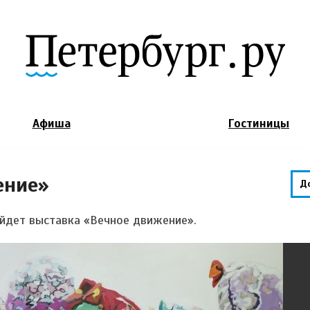
Jump to Navigation
Афиша
Гостиницы
ение»
Д
ройдет выставка «Вечное движение».