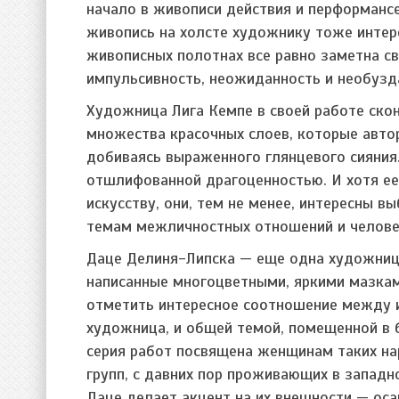
начало в живописи действия и перформансе
живопись на холсте художнику тоже интере
живописных полотнах все равно заметна свя
импульсивность, неожиданность и необузд
Художница Лига Кемпе в своей работе скон
множества красочных слоев, которые авто
добиваясь выраженного глянцевого сияния
отшлифованной драгоценностью. И хотя ее
искусству, они, тем не менее, интересны 
темам межличностных отношений и челове
Даце Делиня-Липска — еще одна художница
написанные многоцветными, яркими мазка
отметить интересное соотношение между 
художница, и общей темой, помещенной в 
серия работ посвящена женщинам таких нар
групп, с давних пор проживающих в западно
Даце делает акцент на их внешности — оса