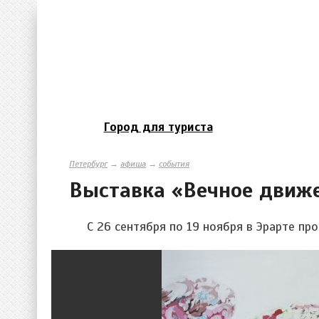
Город для туриста
Петербург
→
афиша
→
события
Выставка «Вечное движ
С 26 сентября по 19 ноября в Эрарте п