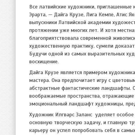
Все латвийские художники, приглашенные 
Эрарта, — Дайга Крузе, Лига Кемпе, Атис Я
выпускники Латвийской академии художест
протяжении уже многих лет. И хотя местн
благоприятствовала современной живописи,
художественную практику, сумели доказать
Будучи одной из самых выразительных худ
восхищение.
Дайга Крузе является примером художника,
мастера. Она предпочитает игру с цветовы
абстрактные фантастические ландшафты. О
воображаемые пространства, отражающие н
эмоциональный ландшафт художницы, пред
Художник Илгварс Заланс уделяет особое 
основную творческую задачу, и главную тр
карьеру он успел попробовать себя в самых