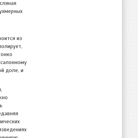
асляная
вухмерных
роится из
полирует,
тонко
 салонному
й доле, и
,
жно
ь
едавняя
нических
оизведениях
треннюю