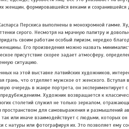
их женщин, формировавшейся веками и сохранившейся 
 Каспарса Перскиса выполнены в монохромной гамме. Х
ттенки серого. Несмотря на мрачную палитру и доволь
 придать своим работам особый лиризм, нередко благо
— женщины. Его произведения можно назвать минималис
ческое присутствие скорее задает атмосферу, определе
енную ситуацию.
енных на этой выставке латвийских художников, интер
я грань, что отделяет мужское от женского. Вступая в
вую очередь в жанре портрета, он экспериментирует с
 предубеждениям. Художник возвращается к классиче
ногих столетий служил не только зеркалом, отражающ
 и пространством для самовыражения и размышлений ав
а так или иначе взаимодействует с людьми, которых он
ки с натуры или фотографируя их. Это позволяет ему со