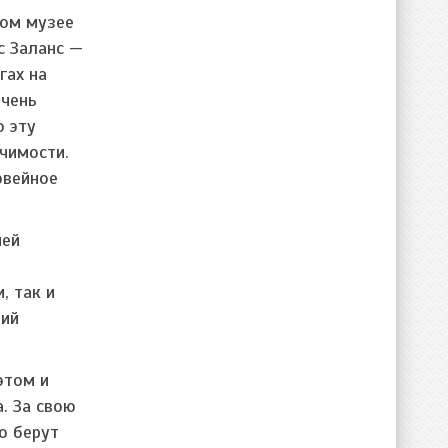
ком музее
с Заланс —
гах на
очень
о эту
чимости.
овейное
ией
, так и
ний
этом и
. За свою
о берут