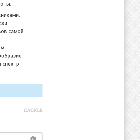
боты.
жниками,
ски
зов самой
им.
ообразие
 спектр