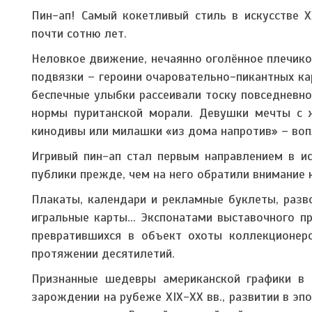
Пин-ап! Самый кокетливый стиль в искусстве X
почти сотню лет.
Неловкое движение, нечаянно оголённое плечико
подвязки – героини очаровательно-пикантных кар
беспечные улыбки рассеивали тоску повседневно
нормы пуританской морали. Девушки мечты с 
кинодивы или милашки «из дома напротив» – воп
Игривый пин-ап стал первым направлением в и
публики прежде, чем на него обратили внимание 
Плакаты, календари и рекламные буклеты, разво
игральные карты... Экспонатами выставочного п
превратившихся в объект охоты коллекционер
протяжении десятилетий.
Признанные шедевры американской графики в с
зарождении на рубеже XIX-XX вв., развитии в эп