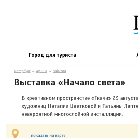
Город для туриста
Петербург
→
афиша
→
события
Выставка «Начало света»
В креативном пространстве «Ткачи» 23 август
художниц
Наталии Цветковой и Татьяны Лапте
невероятной
многослойной инсталляции.
показать на карте