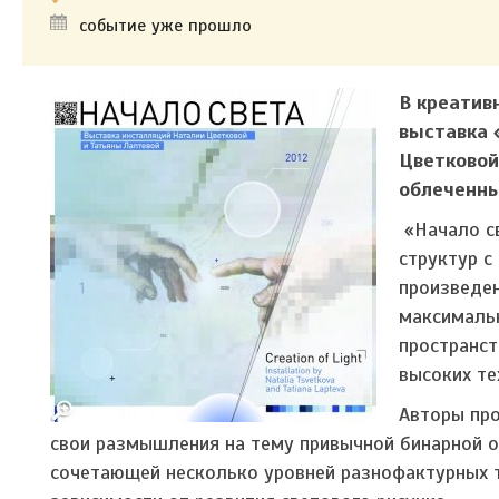
событие уже прошло
В креатив
выставка 
Цветковой
облеченны
«Начало с
структур с
произведен
максималь
пространст
высоких те
Авторы про
свои размышления на тему привычной бинарной оп
сочетающей несколько уровней разнофактурных 