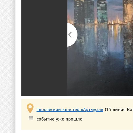
Творческий кластер «Артмуза»
(13 линия Ва
событие уже прошло