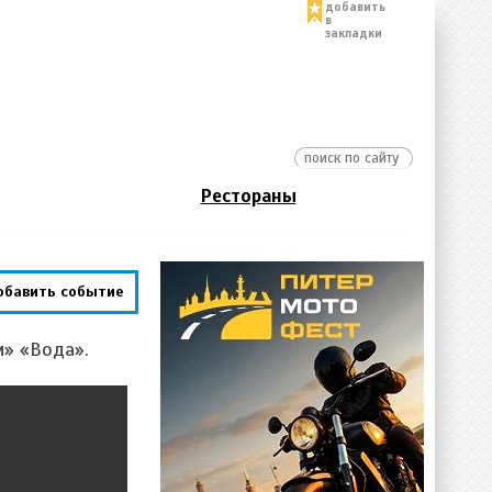
добавить
в
закладки
Рестораны
обавить событие
м» «Вода».