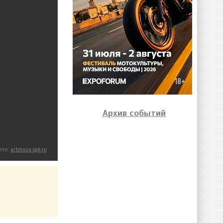
Архив событий
ото:
artmuza.spb.ru