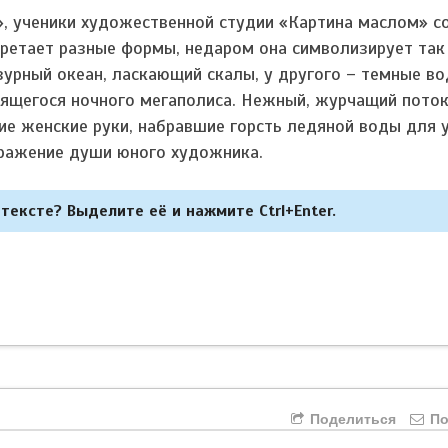
, ученики художественной студии «Картина маслом» с
бретает разные формы, недаром она символизирует так
зурный океан, ласкающий скалы, у другого – темные во
ящегося ночного мегаполиса. Нежный, журчащий поток
ие женские руки, набравшие горсть ледяной воды для 
тражение души юного художника.
тексте? Выделите её и нажмите Ctrl+Enter.
Поделиться
По