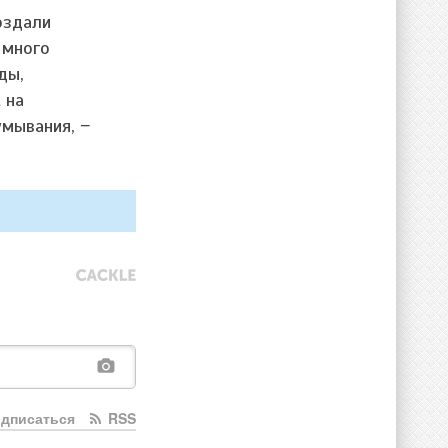
оздали
 много
ды,
 на
умывания, −
дписаться
RSS