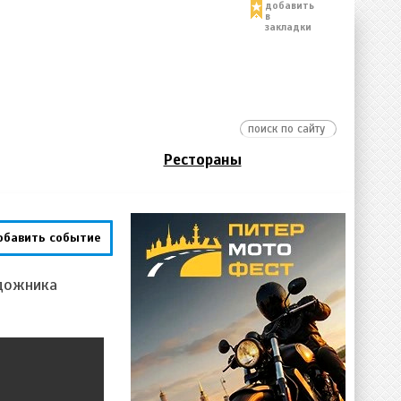
добавить
в
закладки
Рестораны
обавить событие
удожника