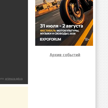
Архив событий
ото:
artmuza.spb.ru