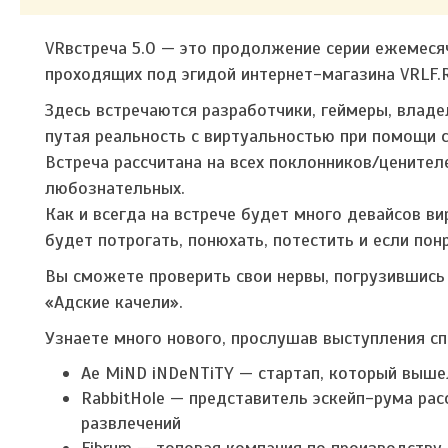
VRвстреча 5.0 — это продолжение серии ежемесяч
проходящих под эгидой интернет-магазина VRLF.
Здесь встречаются разработчики, геймеры, владе
путая реальность с виртуальностью при помощи 
Встреча рассчитана на всех поклонников/цените
любознательных.
Как и всегда на встрече будет много девайсов в
будет потрогать, понюхать, потестить и если пон
Вы сможете проверить свои нервы, погрузившись
«Адские качели».
Узнаете много нового, прослушав выступления сп
Ae MiND iNDeNTiTY — стартап, который вышел
RabbitHole — представитель эскейп-рума рас
развлечений
Fibrum — топовая компания по производству