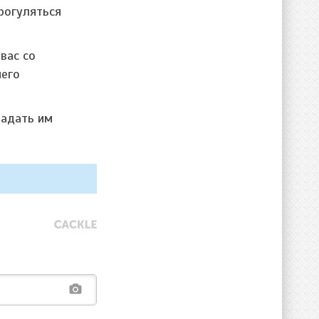
прогуляться
вас со
чего
задать им