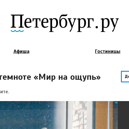
Jump to Navigation
Афиша
Гостиницы
 темноте «Мир на ощупь»
Д
ите.