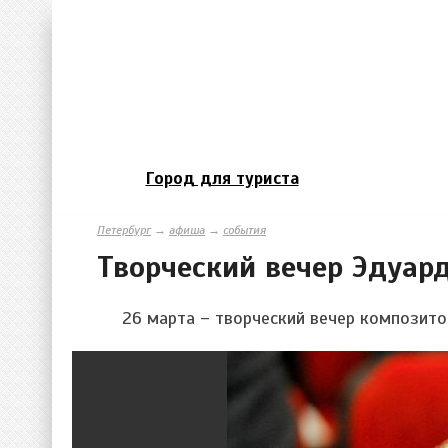
Город для туриста
Петербург
→
афиша
→
события
Творческий вечер Эдуар
26 марта – творческий вечер композито