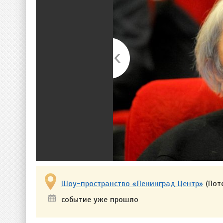
Шоу-пространство ​«Ленинград Центр»
(Поте
событие уже прошло