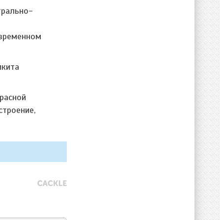
трально-
овременном
икита
расной
строение,