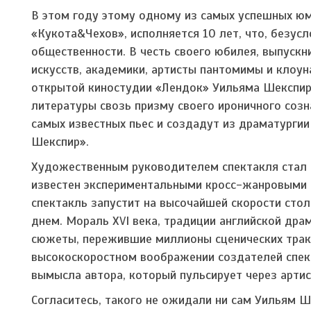
В этом году этому одному из самых успешных юм
«Кукота&Чехов», исполняется 10 лет, что, безус
общественности. В честь своего юбилея, выпускн
искусств, академики, артисты пантомимы и клоу
открытой киностудии «Лендок» Уильяма Шекспира
литературы свозь призму своего ироничного созн
самых известных пьес и создадут из драматургии
Шекспир».
Художественным руководителем спектакля стал
известен экспериментальными кросс-жанровыми п
спектакль запустит на высочайшей скорости сто
днем. Мораль XVI века, традиции английской дра
сюжеты, пережившие миллионы сценических трак
высокоскоростном воображении создателей спект
вымысла автора, который пульсирует через арти
Согласитесь, такого не ожидали ни сам Уильям Шек