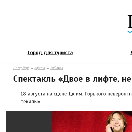
Город для туриста
Петербург
→
афиша
→
события
Спектакль «Двое в лифте, н
18 августа на сцене Дк им. Горького
невероят
текилы».