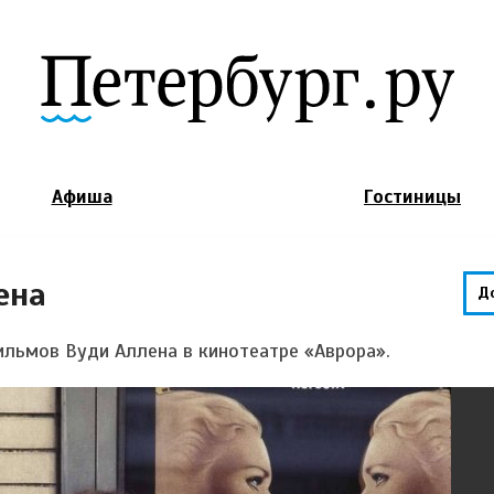
Jump to Navigation
Афиша
Гостиницы
ена
Д
ильмов Вуди Аллена в кинотеатре «Аврора».