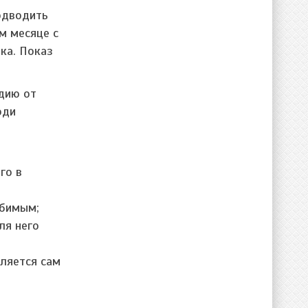
одводить
ом месяце с
ка. Показ
дию от
юди
го в
юбимым;
ля него
ляется сам