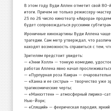
В этом году Вуди Аллен отметит свой 80-
итоги. Причем не только режиссеру-мастеру
23 по 26 число кинотеатр «Аврора» продем
будет сопровождаться русскими субтитрам
Ироничные кинокартины Вуди Аллена чаще 
трагедии. Сам метр утверждал, что разли
находят возможность справиться с тем, чт
Зрителям предстоит увидеть:
— «Энни Холл» — тонкую комедию, удостое
работах Аллена явно начал прослеживатьс
— «Пурпурная роза Каира» — очаровательн
— «Ханна и ее сестры» — творчество уже з
трагикомические черты;
— «Манхэттен» — атмосферный лирико-сати
Нью-Йорк;
— «Спящий» — феерическая пародия, яркий 