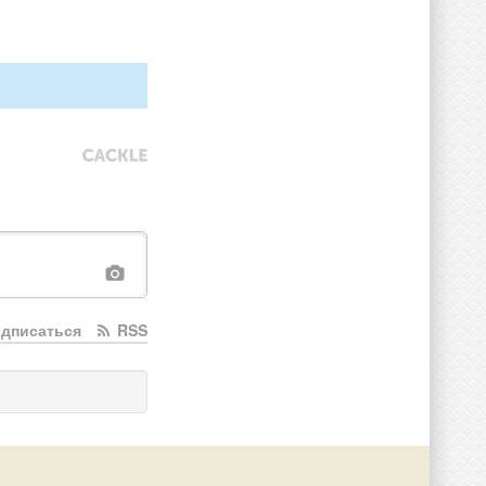
дписаться
RSS