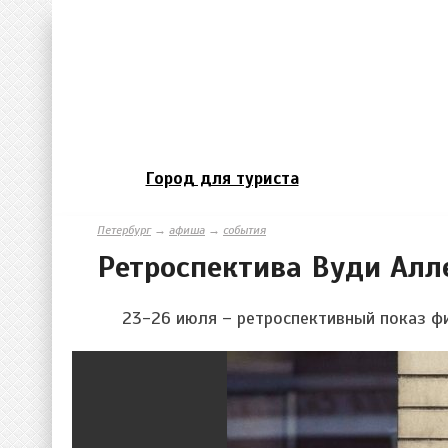
Город для туриста
Петербург
→
афиша
→
события
Ретроспектива Вуди Алл
23-26 июля – ретроспективный показ ф