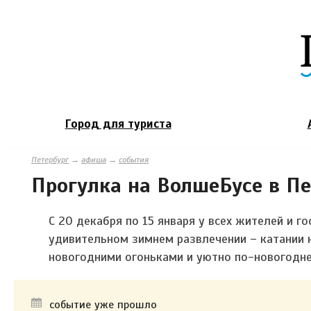
Город для туриста
Петербург
→
афиша
→
события
Прогулка на ВолшеБусе в Пе
С 20 декабря по 15 января у всех жителей и г
удивительном зимнем развлечении – катании
новогодними огоньками и уютно по-новогодн
событие уже прошло