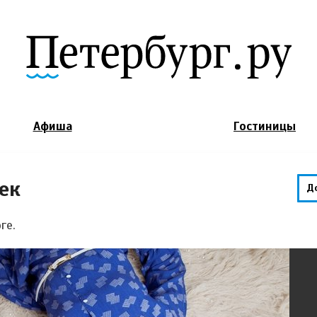
Jump to Navigation
Афиша
Гостиницы
ек
Д
ге.