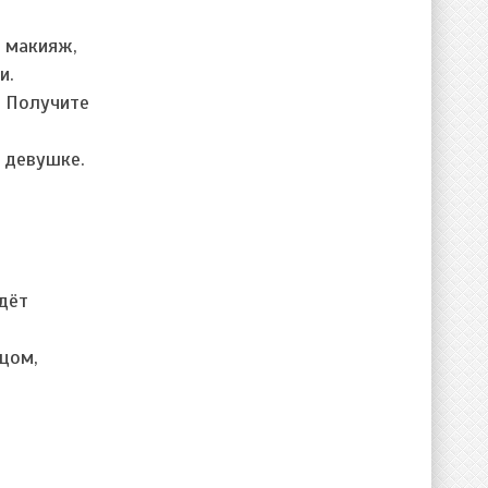
и макияж,
и.
. Получите
 девушке.
дёт
ицом,