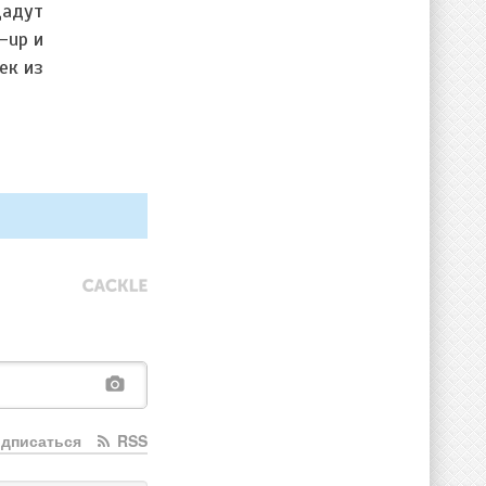
дадут
-up и
ек из
дписаться
RSS