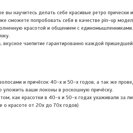
е вы научитесь делать себе красивые ретро прически 
к же сможете попробовать себя в качестве pin-up модел
полненную красотой и общением с единомышленниками
яжу.
а, вкусное чаепитие гарантированно каждой пришедшей
олосами и причёсок 40-х и 50-х годов, а так же прове
во уложить ваши локоны в роскошную причёску.
том, как красотки в 40-х и 50-х годах ухаживали за л
 о красоте от 20х до 70х годов)