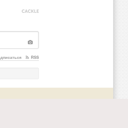
дписаться
RSS