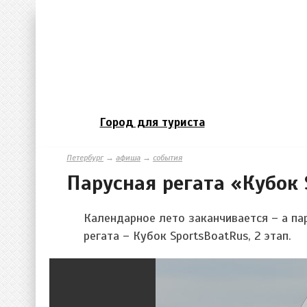
Город для туриста
Петербург
→
афиша
→
события
Парусная регата «Кубок 
Календарное лето заканчивается – а па
регата – Кубок SportsBoatRus, 2 этап.