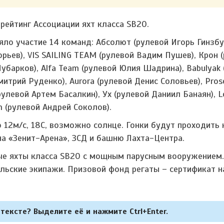
 рейтинг Ассоциации яхт класса SB20.
яло участие 14 команд: Абсолют (рулевой Игорь Гинзбур
орьев), VIS SAILING TEAM (рулевой Вадим Пушев), Крон 
Чубарков), Alfa Team (рулевой Юлия Шадрина), Babulyak
итрий Руденко), Aurora (рулевой Денис Соловьев), Pros
рулевой Артем Басалкин), Ух (рулевой Даниил Банаян), 
am (рулевой Андрей Соколов).
 12м/с, 18С, возможно солнце. Гонки будут проходить 
на «Зенит-Арена», ЗСД и башню Лахта-Центра.
ые яхты класса SB20 с мощным парусным вооружением.
ьские экипажи. Призовой фонд регаты – сертификат н
тексте? Выделите её и нажмите Ctrl+Enter.