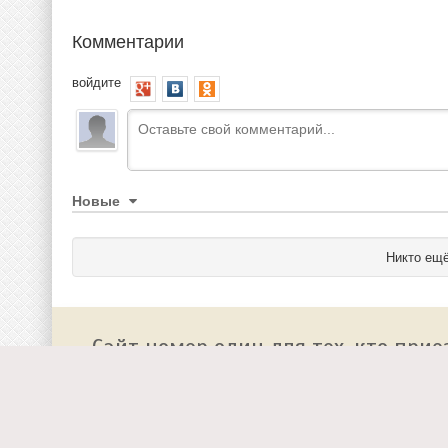
Комментарии
войдите
Новые
Никто ещё
Сайт номер один для тех, кто прие
О сайте
Работа у нас
Добавить событие на