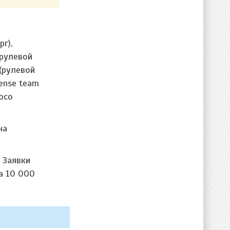
г),
(рулевой
 (рулевой
ense team
Loco
на
 Заявки
а 10 000