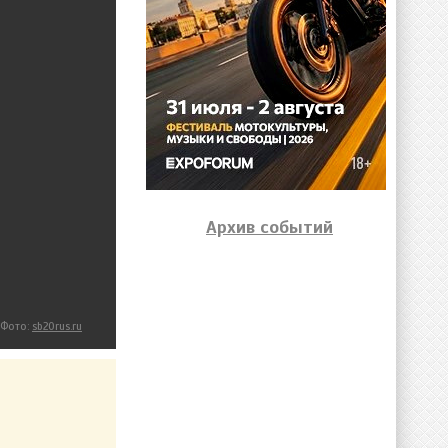
Архив событий
Фото:
sb20rus.ru