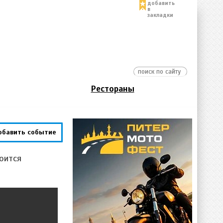
добавить
в
закладки
Рестораны
обавить событие
оится