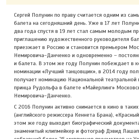
Сергей Полунин по праву считается одним из са
балета на сегодняшний день. Уже в 17 лет Полун
два года спустя в 19 лет стал самым молодым пр
приглашению художественного руководителя бале
приезжает в Россию и становится премьером Мос
Немировича-Данченко и одновременно – постоян
и балета. В этом же году Полунин побеждает в 
номинации «Лучший танцовщик», в 2014 году пол
получает номинацию Национальной театральной п
принца Рудольфа в балете «Майерлинг» Московск
Немировича-Данченко.
C 2016 Полунин активно снимается в кино в таки
(английского режиссера Кеннета Брана), «Красны
этом же году выходит биографический документа
знаменитый клипмейкер и фотограф Дэвид Лашапе
собравший более 25 миллионов просмотров на Yo