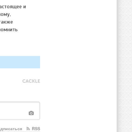
настоящее и
ному,
 также
помнить
дписаться
RSS