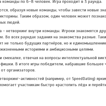
а команды по 6–8 человек. Игра проходит в 3 раунда.
ются, образуя новые команды, чтобы завести новые зн
викторины. Таким образом, один человек может познак
вых людей.
а - нетворкинг внутри команды. Игроки знакомятся дру
. Во всех раундах задания на знакомства разные. Так
ят не только будущих партнёров, но и единомышленник
жизненными историями и амбициозными целями.
и смекалке, отвечая на вопросы интеллектуальной вик
 фишки. В итоге игры победители, набравшие большее 
от организаторов.
нетворкинг-активностей (например, от SpeedDating) ярк
помогает участникам быстро «растопить лёд» и перейт