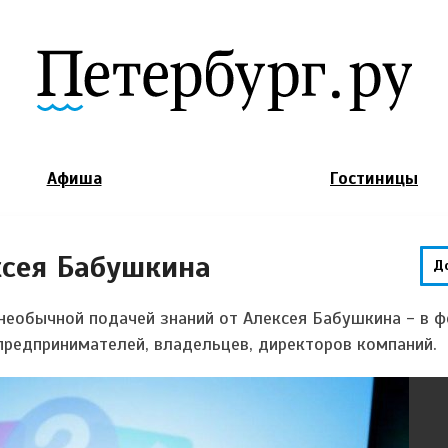
Jump to Navigation
Афиша
Гостиницы
ксея Бабушкина
Д
 необычной подачей знаний от Алексея Бабушкина - в 
предпринимателей, владельцев, директоров компаний.