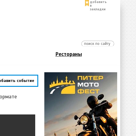
добавить
в
закладки
Рестораны
обавить событие
формате