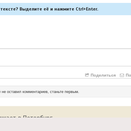
тексте? Выделите её и нажмите Ctrl+Enter.
Поделиться
По
 не оставил комментариев, станьте первым.
зжает в Петербург