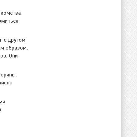
акомства
омиться
г с другом,
им образом,
ов. Они
торины.
число
ими
и