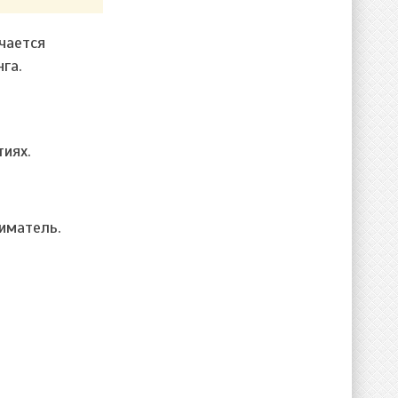
чается
га.
иях.
иматель.