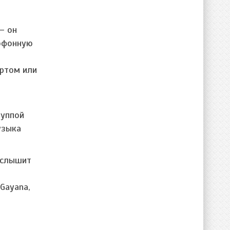
— он
рофонную
ертом или
руппой
узыка
о слышит
Gayana,