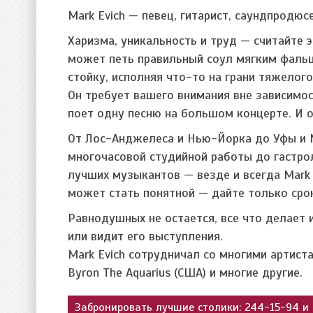
Mark Evich — певец, гитарист, саундпродюс
Харизма, уникальность и труд — считайте 
может петь правильный соул мягким фаль
стойку, исполняя что-то на грани тяжелого
Он требует вашего внимания вне зависимос
поет одну песню на большом концерте. И о
От Лос-Анджелеса и Нью-Йорка до Уфы и М
многочасовой студийной работы до гастрол
лучших музыкантов — везде и всегда Mark 
может стать понятной — дайте только сро
Равнодушных не остается, все что делает и
или видит его выступления.
Mark Evich сотрудничал со многими артист
Byron The Aquarius (CША) и многие другие.
Забронировать лучшие столики: 244-15-94 и 