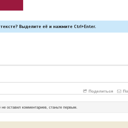
тексте? Выделите её и нажмите Ctrl+Enter.
Поделиться
По
 не оставил комментариев, станьте первым.