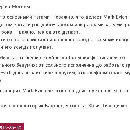
ер из Москвы.
это основными тегами. Неважно, что делает Mark Evich 
цетом, читать рэп дабл-таймом или разламывать мик
 рока — важно, как он это делает.
ти от того, приехал ли он в ваш город с сольным конц
н его всегда получает.
инска; от ночных клубов до больших фестивалей; от
ьного безумия; от сольного исполнения до работы с г
Evich доказывает себе и другим, что «неформатная» м
к.
 говорит Mark Evich безотказно действует на всех, кт
ами, среди которых Вахтанг, Батишта, Юлия Терещенко, 
915-85-50