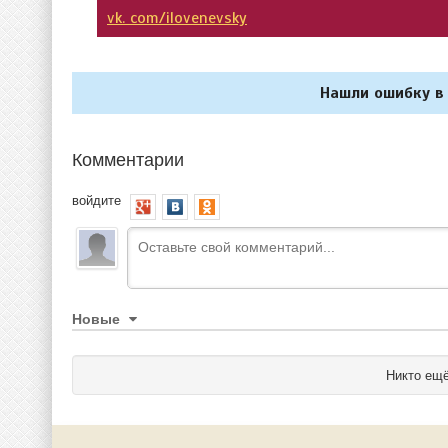
vk. com/ilovenevsky
Нашли ошибку в 
Комментарии
войдите
Новые
Никто ещё