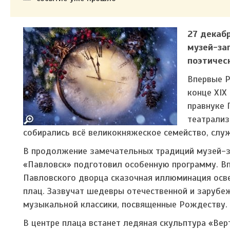
27 декабр
музей-за
поэтичес
Впервые Р
конце XIX
правнуке 
театрализ
собирались всё великокняжеское семейство, слу
В продолжение замечательных традиций музей-
«Павловск» подготовил особенную программу. Вп
Павловского дворца сказочная иллюминация осв
плац. Зазвучат шедевры отечественной и зарубе
музыкальной классики, посвященные Рождеству.
В центре плаца встанет ледяная скульптура «Вер