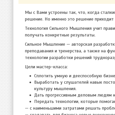
Мы с Вами устроены так, что, когда сталк
решение. Но именно это решение приходит 
Технология Сильного Мышления учит прави
получать конкретные результаты.
Сильное Мышление — авторская разработка
преподавания и тренерства, а также на фу
технологии разработки решений труднораз
Цели мастер-класса:
Сплотить умную и дееспособную бизне
Выработать у слушателей навык посто
культуру мышления.
Дать прогрессивным деловым людям но
Передать технологии, которые помога
— с наименьшими затратами решать пробле
— создавать для бизнеса новые внеконкуре