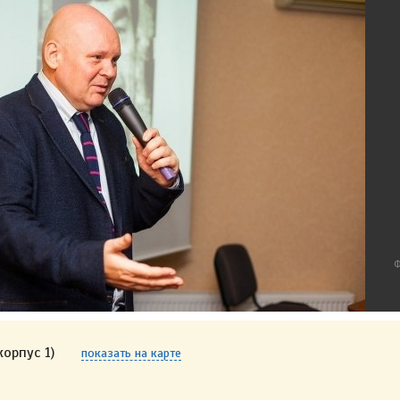
Ф
орпус 1)
показать на карте