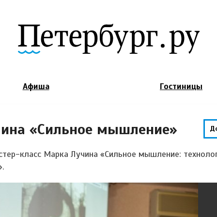
Jump to Navigation
Афиша
Гостиницы
чина «Сильное мышление»
Д
стер-класс Марка Лучина «Сильное мышление: технолог
.