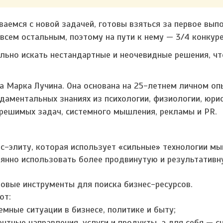
иваемся с новой задачей, готовы взяться за первое вы
всем остальным, поэтому на пути к нему — 3/4 конкуре
льно искать нестандартные и неочевидные решения, ч
 Марка Лучина. Она основана на 25-летнем личном оп
ндаментальных знаниях из психологии, физиологии, юри
решимых задач, системного мышления, рекламы и PR.
с-элиту, которая использует «сильные» технологии мы
янно использовать более продвинутую и результатив
вые инструменты для поиска бизнес-ресурсов.
ют:
мные ситуации в бизнесе, политике и быту;
нтные направления, услуги и продукты, а для себя — сч