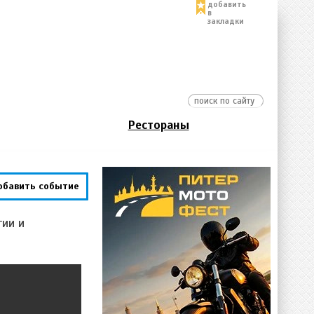
добавить
в
закладки
Рестораны
обавить событие
ии и