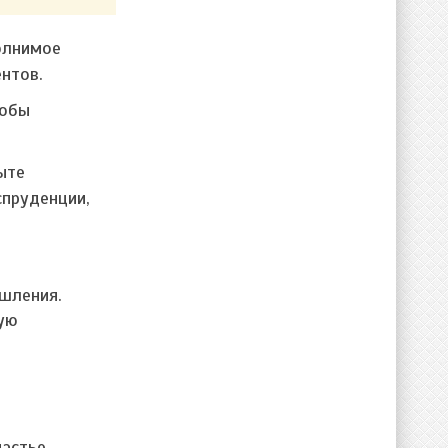
полнимое
нтов.
тобы
ыте
спруденции,
шления.
ную
астье.