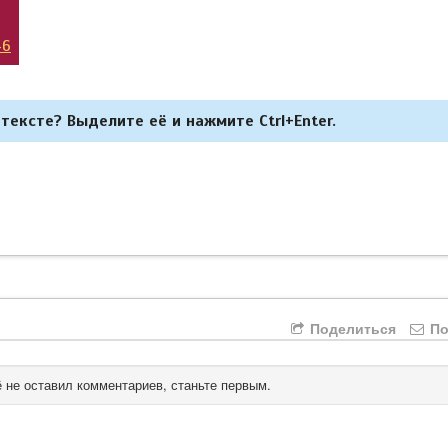
46
тексте? Выделите её и нажмите Ctrl+Enter.
Поделиться
По
 не оставил комментариев, станьте первым.