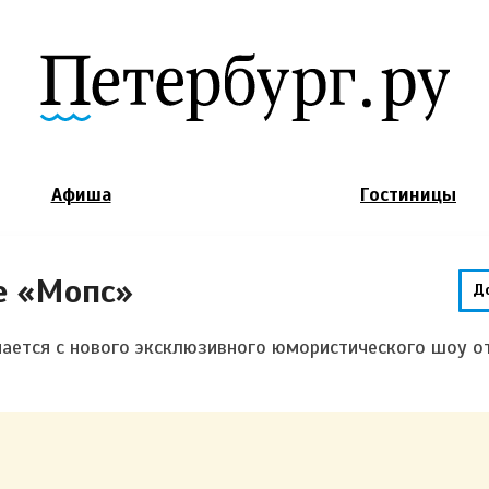
Jump to Navigation
Афиша
Гостиницы
е «Мопс»
Д
нается с нового эксклюзивного юмористического шоу о