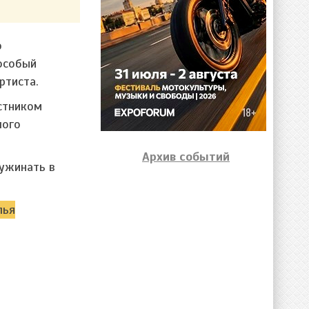
о
особый
ртиста.
стником
шого
Архив событий
ужинать в
лья