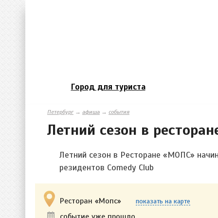
Город для туриста
Петербург
→
афиша
→
события
Летний сезон в ресторан
Летний сезон в Ресторане «МОПС» начи
резидентов Comedy Club
Ресторан «Мопс»
показать на карте
событие уже прошло