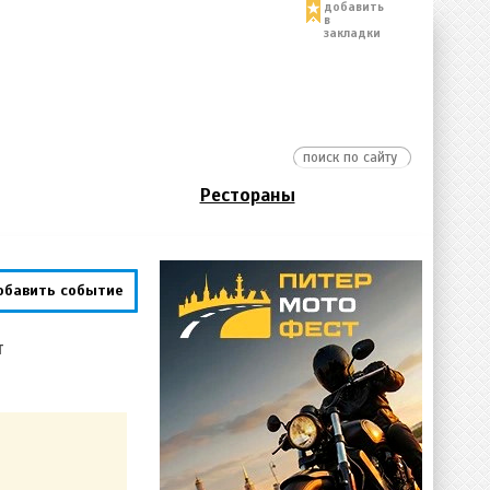
добавить
в
закладки
Рестораны
обавить событие
т