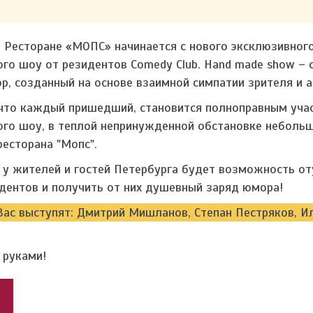
в Ресторане «МОПС» начинается с нового эксклюзивног
го шоу от резидентов Comedy Club. Hand made show – 
, созданный на основе взаимной симпатии зрителя и а
 что каждый пришедший, становится полноправным уча
го шоу, в теплой непринужденной обстановке неболь
ресторана "Мопс".
у жителей и гостей Петербурга будет возможность от
дентов и получить от них душевный заряд юмора!
Вас выступят: Дмитрий Мишланов, Степан Пестряков, И
 руками!