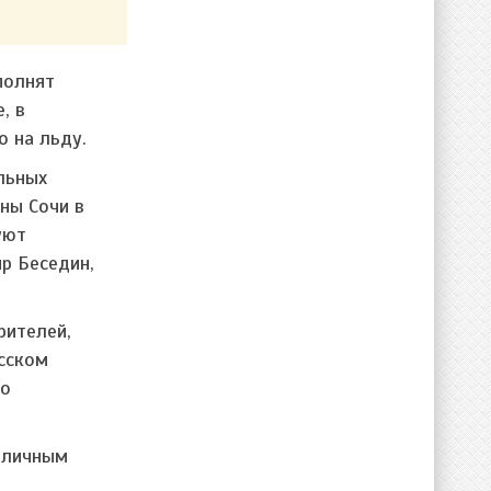
полнят
, в
 на льду.
льных
ны Сочи в
уют
р Беседин,
рителей,
сском
то
отличным