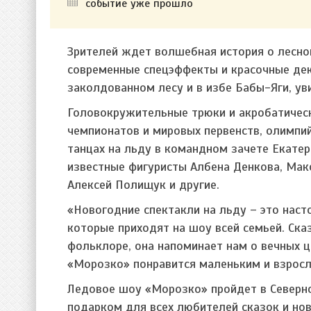
событие уже прошло
Зрителей ждет волшебная история о лесно
современные спецэффекты и красочные деко
заколдованном лесу и в избе Бабы-Яги, у
Головокружительные трюки и акробатичес
чемпионатов и мировых первенств, олимпий
танцах на льду в командном зачете Екатер
известные фигуристы Албена Денкова, Макс
Алексей Полищук и другие.
«Новогодние спектакли на льду – это наст
которые приходят на шоу всей семьей. Ск
фольклоре, она напоминает нам о вечных це
«Морозко» понравится маленьким и взросл
Ледовое шоу «Морозко» пройдет в Северно
подарком для всех любителей сказок и нов