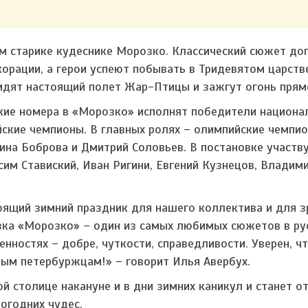
м старике кудеснике Морозко. Классический сюжет до
рации, а герои успеют побывать в Тридевятом царстве
видят настоящий полет Жар-Птицы и зажгут огонь прямо
кие номера в «Морозко» исполнят победители национа
ские чемпионы. В главных ролях – олимпийские чемпио
ина Боброва и Дмитрий Соловьев. В постановке участв
им Ставиский, Иван Ригини, Евгений Кузнецов, Владими
оящий зимний праздник для нашего коллектива и для з
азка «Морозко» – один из самых любимых сюжетов в ру
нностях – добре, чуткости, справедливости. Уверен, ч
ым петербуржцам!» – говорит Илья Авербух.
й столице накануне и в дни зимних каникул и станет 
огодних чудес.