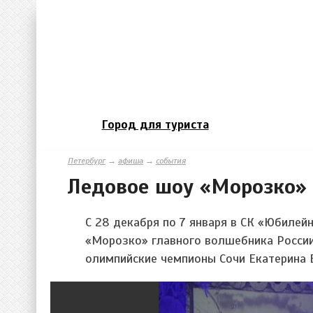
Город для туриста
Петербург
→
афиша
→
события
Ледовое шоу «Морозко»
С 28 декабря по 7 января в СК «Юбиле
«Морозко» главного волшебника России
олимпийские чемпионы Сочи Екатерина 