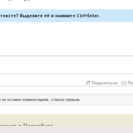
тексте? Выделите её и нажмите Ctrl+Enter.
Поделиться
По
 не оставил комментариев, станьте первым.
зжает в Петербург