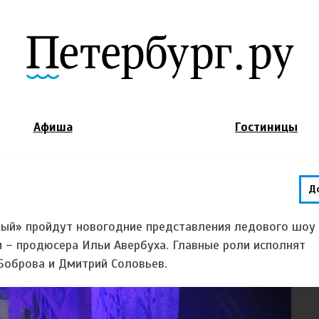
Jump to Navigation
Афиша
Гостиницы
Д
йный» пройдут новогодние представления ледового шоу
 – продюсера Ильи Авербуха. Главные роли исполнят
Боброва и Дмитрий Соловьев.