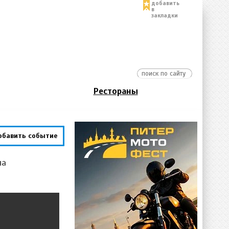
добавить
в
закладки
Рестораны
обавить событие
на