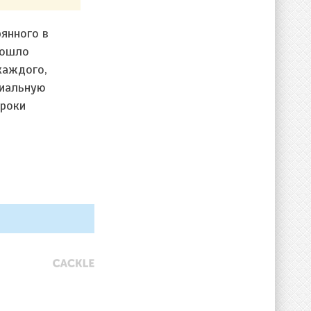
рянного в
зошло
каждого,
риальную
гроки