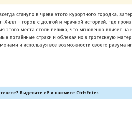
сегда сгинуло в чреве этого курортного городка, зате
нт-Хилл – город с долгой и мрачной историей, где прои
я этого места столь велика, что мгновенно влияет на 
мые потаённые страхи и облекая их в гротескную мате
монами и используя все возможности своего разума и
тексте? Выделите её и нажмите Ctrl+Enter.