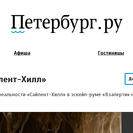
Jump to Navigation
Афиша
Гостиницы
йлент-Хилл»
Д
реальности «
Сайлент-Хилл
» в эскейп-руме «Взаперти» 