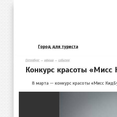
Город для туриста
Петербург
→
афиша
→
события
Конкурс красоты «Мисс 
8 марта — конкурс красоты «Мисс КидБу