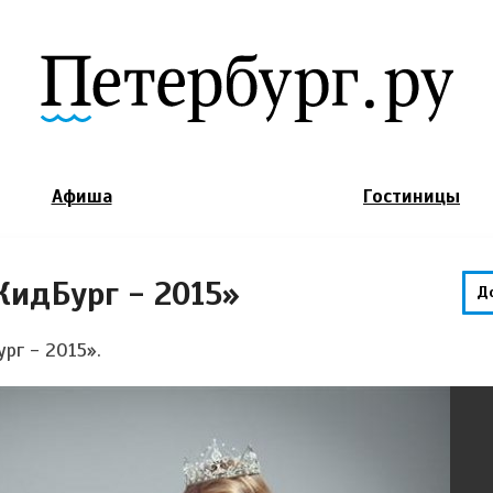
Jump to Navigation
Афиша
Гостиницы
КидБург - 2015»
Д
рг - 2015».