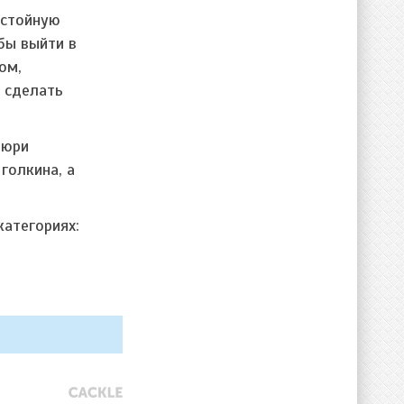
остойную
бы выйти в
ом,
и сделать
жюри
голкина, а
категориях: