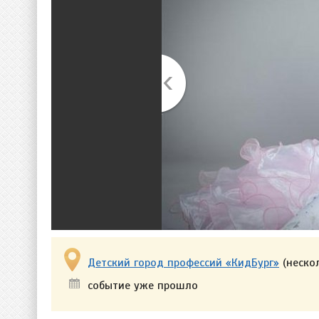
Детский город профессий «КидБург»
(неско
событие уже прошло