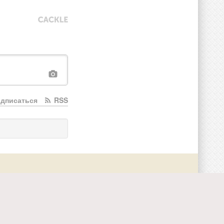
дписаться
RSS