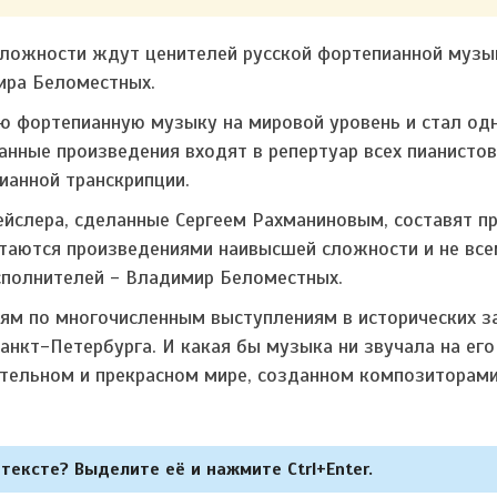
ложности ждут ценителей русской фортепианной музы
ира Беломестных.
ую фортепианную музыку на мировой уровень и стал од
анные произведения входят в репертуар всех пианистов
анной транскрипции.
ейслера, сделанные Сергеем Рахманиновым, составят п
таются произведениями наивысшей сложности и не вс
сполнителей - Владимир Беломестных.
м по многочисленным выступлениям в исторических за
нкт-Петербурга. И какая бы музыка ни звучала на его
тельном и прекрасном мире, созданном композиторами
тексте? Выделите её и нажмите Ctrl+Enter.