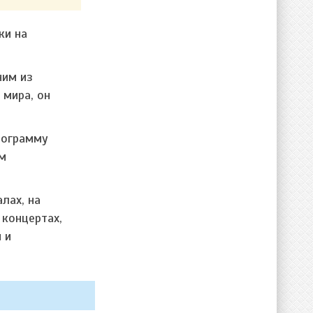
ки на
ним из
 мира, он
рограмму
ем
лах, на
 концертах,
 и