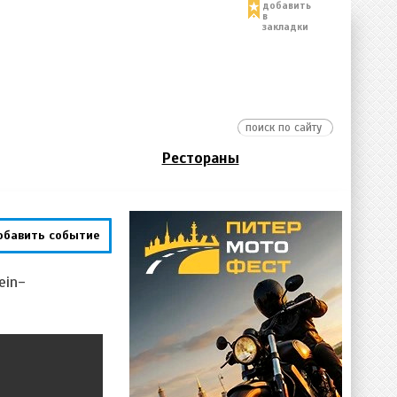
добавить
в
закладки
Рестораны
обавить событие
ein-