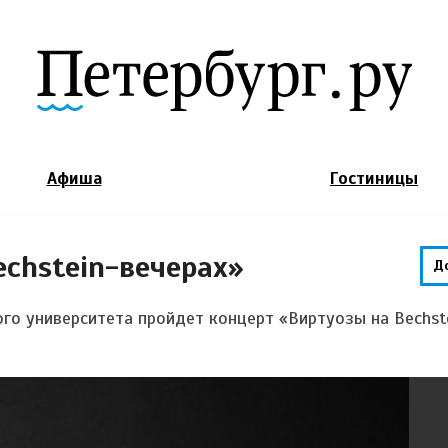
Jump to Navigation
Афиша
Гостиницы
chstein-вечерах»
Д
го университета пройдет концерт «
Виртуозы на Bechst