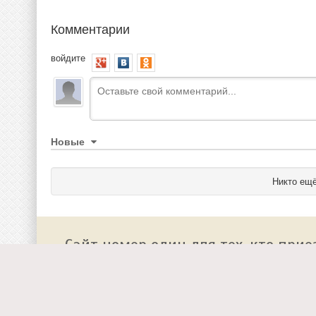
Комментарии
войдите
Новые
Никто ещё
Сайт номер один для тех, кто прие
О сайте
Работа у нас
Добавить событие на