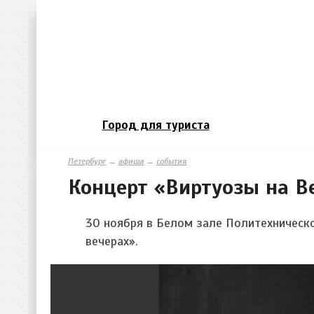
Город для туриста
Петербург
→
афиша
→
события
Концерт «Виртуозы на Be
30 ноября
в Белом зале Политехническо
вечерах».