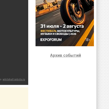
Архив событий
о:
whitehall.spbstu.ru