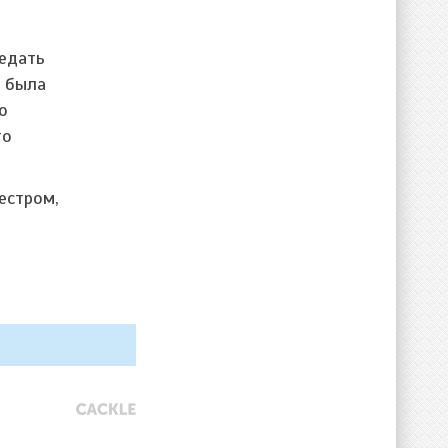
редать
о была
о
то
естром,