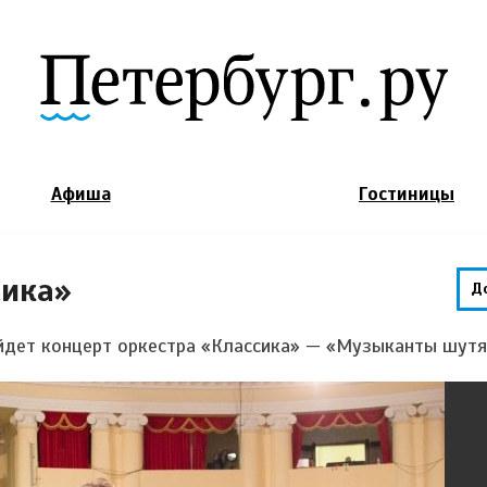
Jump to Navigation
Афиша
Гостиницы
сика»
Д
ройдет концерт оркестра «Классика» — «Музыканты шутя