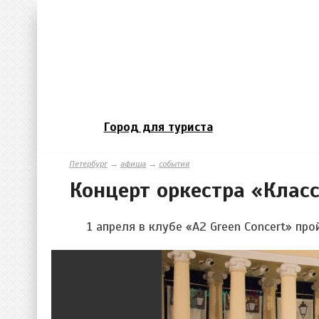
Город для туриста
Петербург
→
афиша
→
события
Концерт оркестра «Клас
1 апреля в клубе «A2 Green Concert» п