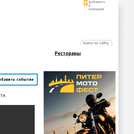
добавить
в
закладки
Рестораны
обавить событие
т».