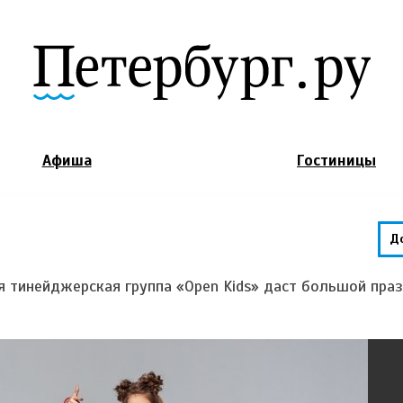
Jump to Navigation
Афиша
Гостиницы
Д
ная тинейджерская группа «Open Kids» даст большой пра