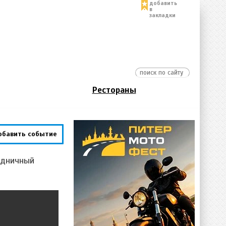
добавить
в
закладки
Рестораны
обавить событие
здничный