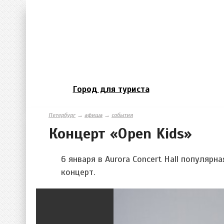
Город для туриста
Петербург
→
афиша
→
события
Концерт «Open Kids»
6 января в Aurora Concert Hall популяр
концерт.