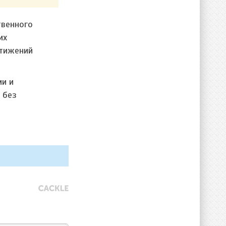
твенного
их
стижений
ми и
 без