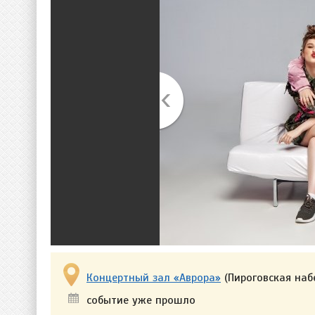
Концертный зал «Аврора»
(Пироговская наб
событие уже прошло