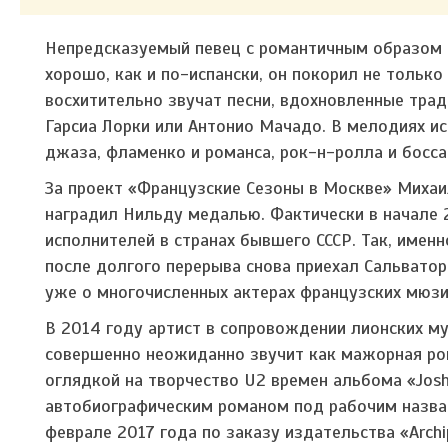
Непредсказуемый певец с романтичным образом 
хорошо, как и по-испански, он покорил не только
восхитительно звучат песни, вдохновленные тра
Гарсиа Лорки или Антонио Мачадо. В мелодиях и
джаза, фламенко и романса, рок-н-ролла и босса
За проект «Французские Сезоны в Москве» Миха
наградил Нильду медалью. Фактически в начале
исполнителей в странах бывшего СССР. Так, имен
после долгого перерыва снова приехал Сальватор
уже о многочисленных актерах французских мюзи
В 2014 году артист в сопровождении лионских м
совершенно неожиданно звучит как мажорная рок-п
оглядкой на творчество U2 времен альбома «Josh
автобиографическим романом под рабочим назван
феврале 2017 года по заказу издательства «Arch