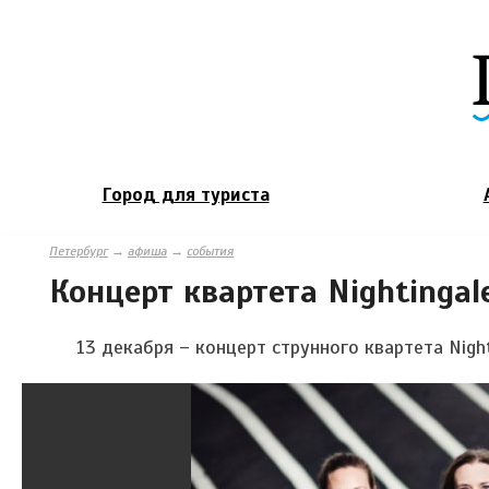
Город для туриста
Петербург
→
афиша
→
события
Концерт квартета Nightingal
13 декабря – концерт струнного квартета Night