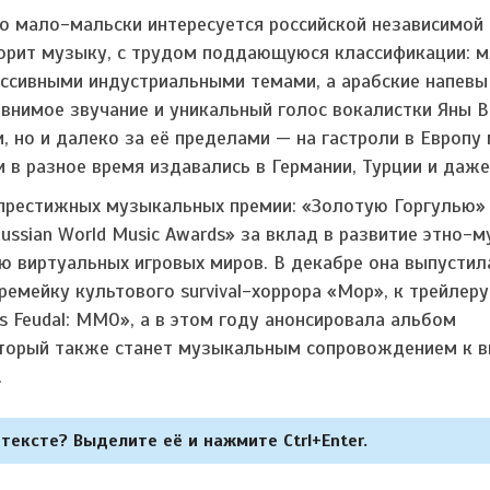
то мало-мальски интересуется российской независимой 
ворит музыку, с трудом поддающуюся классификации: м
ессивными индустриальными темами, а арабские напевы
авнимое звучание и уникальный голос вокалистки Яны 
и, но и далеко за её пределами — на гастроли в Европ
и в разное время издавались в Германии, Турции и даж
е престижных музыкальных премии: «Золотую Горгулью»
ussian World Music Awards» за вклад в развитие этно-м
ю виртуальных игровых миров. В декабре она выпустил
ремейку культового survival-хоррора «Мор», к трейлеру
s Feudal: MMO», а в этом году анонсировала альбом
оторый также станет музыкальным сопровождением к в
.
тексте? Выделите её и нажмите Ctrl+Enter.