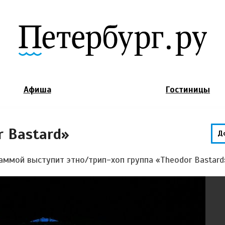
Jump to Navigation
Афиша
Гостиницы
r Bastard»
Д
раммой выступит этно/трип-хоп группа «Theodor Bastard