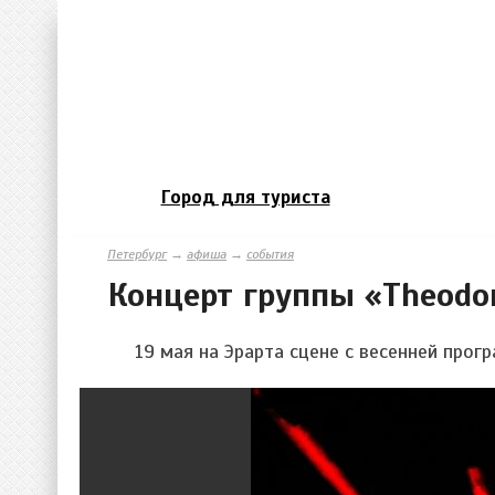
Город для туриста
Петербург
→
афиша
→
события
Концерт группы «Theodo
19 мая на Эрарта сцене с весенней прог