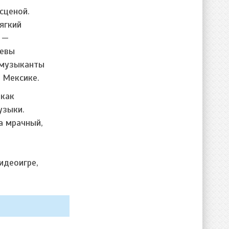
сценой.
ягкий
 —
Вевы
у музыканты
е Мексике.
 как
узыки.
а мрачный,
идеоигре,