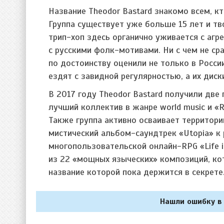
Название Theodor Bastard знакомо всем, к
Группа существует уже больше 15 лет и т
трип-хоп здесь органично уживается с агр
с русскими фолк-мотивами. Ни с чем не ср
по достоинству оценили не только в Росси
ездят с завидной регулярностью, а их диск
В 2017 году Theodor Bastard получили дв
лучший коллектив в жанре world music и «R
Также группа активно осваивает территори
мистический альбом-саундтрек «Utopia» к 
многопользовательской онлайн-RPG «Life i
из 22 «мощных языческих» композиций, к
название которой пока держится в секрете
Нашли ошибку в 