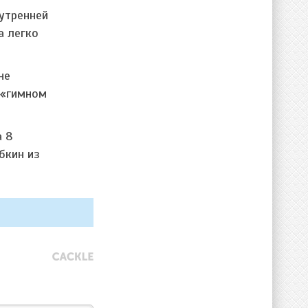
утренней
а легко
не
 «гимном
а 8
бкин из