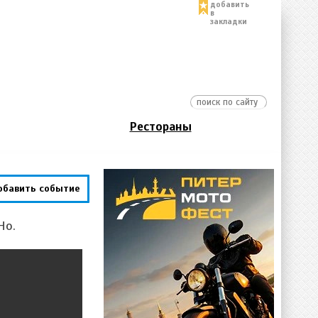
добавить
в
закладки
Рестораны
обавить событие
Но.