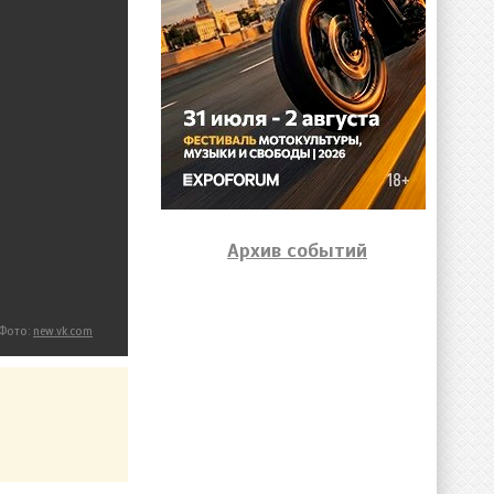
Архив событий
Фото:
new.vk.com