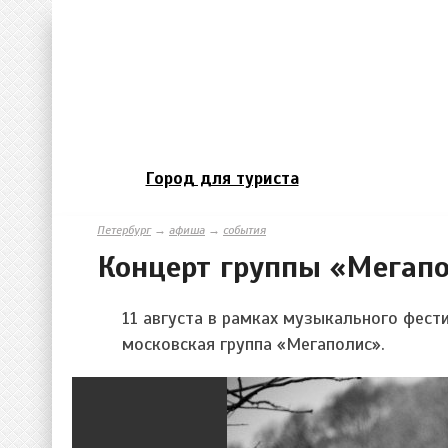
Город для туриста
Петербург
→
афиша
→
события
Концерт группы «Мегап
11 августа в рамках музыкального фест
московская группа «Мегаполис».