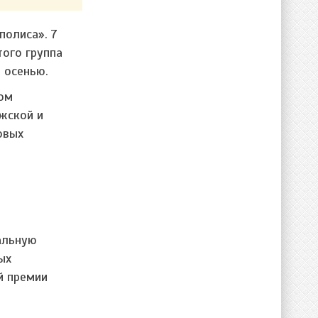
полиса». 7
того группа
 осенью.
мом
жской и
овых
альную
ых
й премии