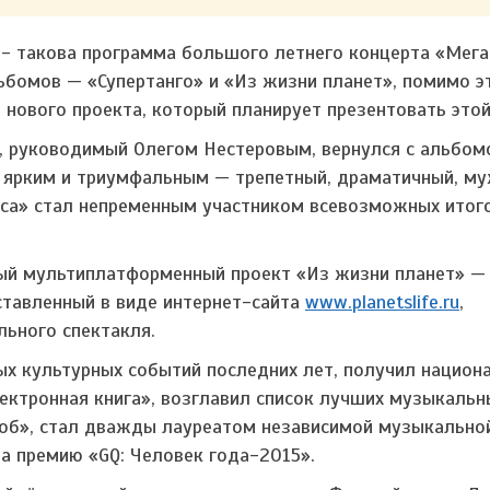
е - такова программа большого летнего концерта «Мега
альбомов — «Супертанго» и «Из жизни планет», помимо э
нового проекта, который планирует презентовать этой
в, руководимый Олегом Нестеровым, вернулся с альбо
ь ярким и триумфальным — трепетный, драматичный, му
са» стал непременным участником всевозможных итог
ный мультиплатформенный проект «Из жизни планет» —
тавленный в виде интернет-сайта
www.planetslife.ru
,
льного спектакля.
ых культурных событий последних лет, получил национ
ектронная книга», возглавил список лучших музыкальн
ноб», стал дважды лауреатом независимой музыкально
а премию «GQ: Человек года-2015».