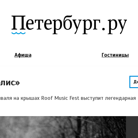
Jump to Navigation
Афиша
Гостиницы
олис»
Д
иваля на крышах Roof Music Fest выступит легендарная