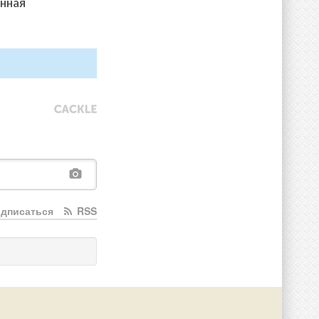
анная
дписаться
RSS