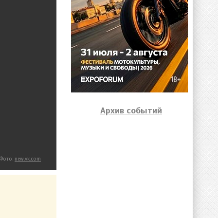
Архив событий
Фото:
new.vk.com