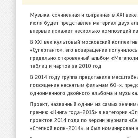
Музыка, сочиненная и сыгранная в XXI век
июля будет предс​та​влен ма​те​риал двух 
впервые покажет несколько композиций из 
В XXI век культовый московский коллекти
«Супертанго», его возвращение получилос
предельно откровенный альбом «Мегаполи
таблиц и чартов за 2010 год.
В 2014 году группа представила масштаб
посвящение неснятым фильмам 60-х, предс
одноименного двойного альбома и музыка
Проект, названный одним из самых значим
премию «Книга года-2015» в категории «Эл
проектов 2014 года по версии журнала «С
«Степной волк-2014», и был номинирован н