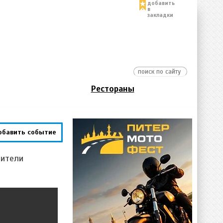
добавить
в
закладки
Рестораны
обавить событие
рители