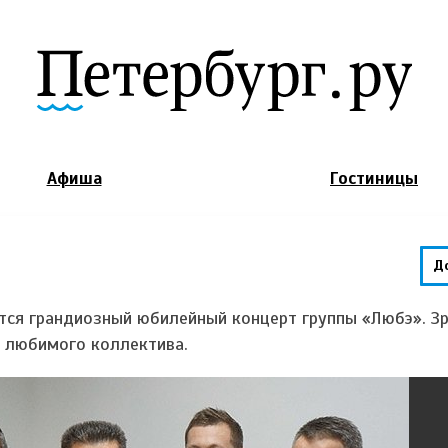
Jump to Navigation
Афиша
Гостиницы
Д
ится грандиозный юбилейный концерт группы «Любэ». З
и любимого коллектива.