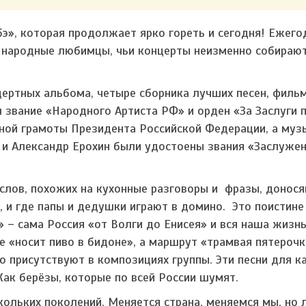
бэ», которая продолжает ярко гореть и сегодня! Ежег
о народные любимцы, чьи концерты неизменно собираю
цертных альбома, четыре сборника лучших песен, филь
 звание «Народного Артиста РФ» и орден «За Заслуги 
тной грамоты Президента Российской Федерации, а му
 и Александр Ерохин были удостоены звания «Заслуже
 слов, похожих на кухонные разговоры и фразы, донося
и, и где папы и дедушки играют в домино. Это поистине
» – сама Россия «от Волги до Енисея» и вся наша жизнь
не «носит пиво в бидоне», а маршрут «трамвая пятероч
о присутствуют в композициях группы. Эти песни для к
 Как берёзы, которые по всей России шумят.
ольких поколений. Меняется страна, меняемся мы, но 