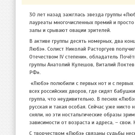
30 лет назад зажглась звезда группы «Лю
лауреаты многочисленных премий и прост
залы и срывают овации зрителей.
В активе группы десять номерных, два кон
Любэ». Солист Николай Расторгуев получил
Отечеством IV степени», обладатель Почё
группы Анатолий Кулешов, Виталий Локтев
РФ».
«Любэ» полюбили с первых нот и с первых
всех российских дворов, где сидят бабушк
группа, что неудивительно. В песнях «Любэ
русская и такая особая. Сейчас уже никто 
сняли, но эти ностальгические образы зрим
зависимости от возраста и адреса, – свои.
С творчеством «Любэ» связаны судьбы неск