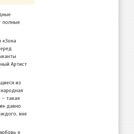
одные
т полные
м «Зона
перед
зыканты
нный Артист
щиеся из
 народная
 – такая
ки» давно
аждого, вне
любовь к