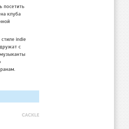
ь посетить
ена клуба
нной
стиле indie
 дружат с
 музыканты
о
ранам.