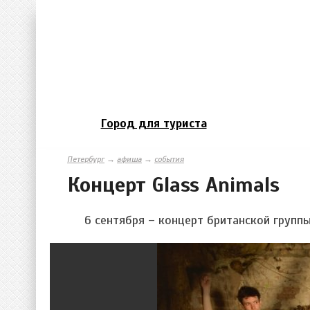
Город для туриста
Петербург
→
афиша
→
события
Концерт Glass Animals
6 сентября – концерт британской группы