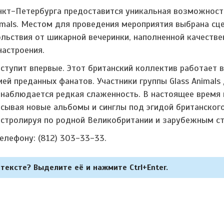
анкт-Петербурга предоставится уникальная возможност
imals. Местом для проведения мероприятия выбрана сц
льствия от шикарной вечеринки, наполненной качестве
настроения.
ыступит впервые. Этот британский коллектив работает в 
ей преданных фанатов. Участники группы Glass Animals
е наблюдается редкая слаженность. В настоящее время
исывая новые альбомы и синглы под эгидой британског
астролируя по родной Великобритании и зарубежным ст
елефону: (812) 303-33-33.
тексте? Выделите её и нажмите Ctrl+Enter.