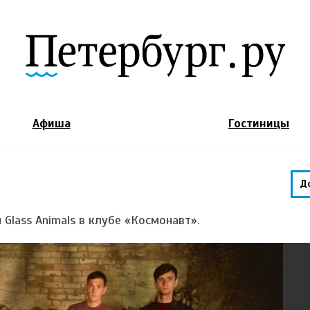
Jump to Navigation
Афиша
Гостиницы
Д
 Glass Animals в клубе «Космонавт».