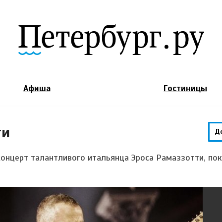
Jump to Navigation
Афиша
Гостиницы
ти
Д
концерт талантливого итальянца Эроса Рамаззотти, по