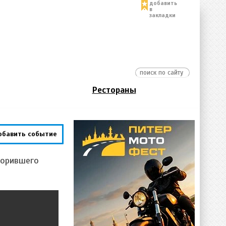
добавить
в
закладки
Рестораны
обавить событие
корившего