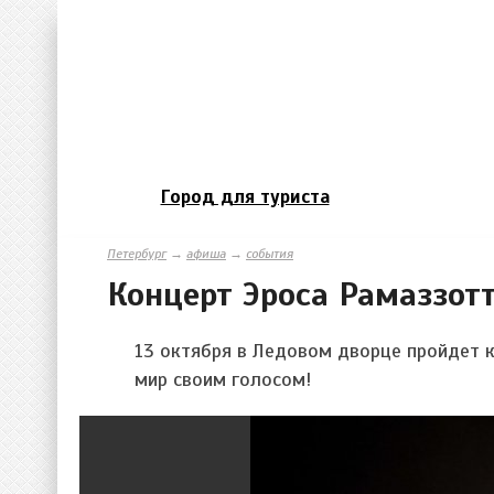
Город для туриста
Петербург
→
афиша
→
события
Концерт Эроса Рамаззот
13 октября в Ледовом дворце пройдет 
мир своим голосом!