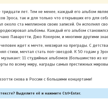
 тридцати лет. Тем не менее, каждый его альбом явля
ов Эроса, так и для только что открывших его для себ
л около ста миллионов своих записей. Он исполнял сво
, продюсировал альбомы. Каждый его альбом становилс
учано Паваротти, Джо Кокером, и многими другими зна
 человек идет к мечте, невзирая на преграды. С детства
инял стихи, мечтал стать поп-звездой. К 50 годам у Эро
ь музыкант: 11 студийных альбомов (большинство из к
ерты по всему миру, награды самых престижных мировы
ззотти снова в России с большими концертами!
тексте? Выделите её и нажмите Ctrl+Enter.