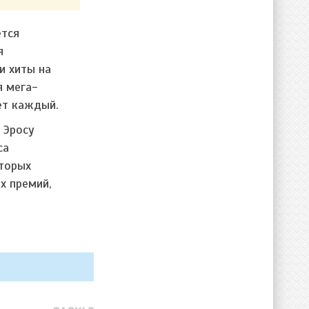
ется
я
и хиты на
я мега-
ет каждый.
 Эросу
са
оторых
х премий,