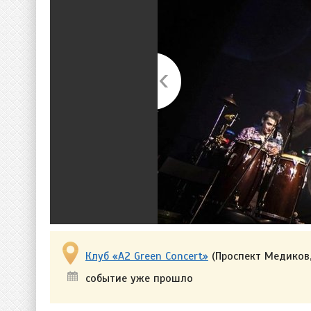
Клуб «A2 Green Concert»
(Проспект Медиков,
событие уже прошло