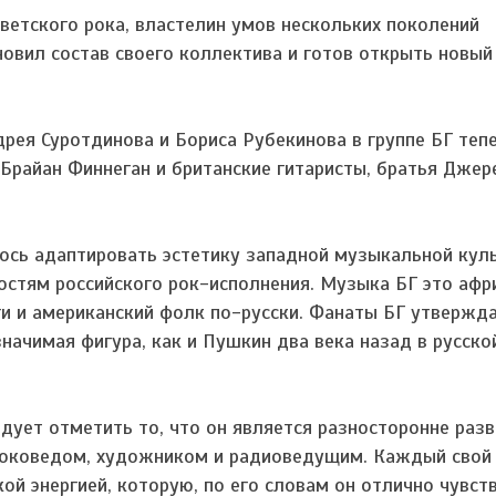
ветского рока, властелин умов нескольких поколений
овил состав своего коллектива и готов открыть новый
рея Суротдинова и Бориса Рубекинова в группе БГ теп
Брайан Финнеган и британские гитаристы, братья Джер
ось адаптировать эстетику западной музыкальной кул
остям российского рок-исполнения. Музыка БГ это афр
ги и американский фолк по-русски. Фанаты БГ утвержд
начимая фигура, как и Пушкин два века назад в русско
дует отметить то, что он является разносторонне раз
токоведом, художником и радиоведущим. Каждый свой
й энергией, которую, по его словам он отлично чувств