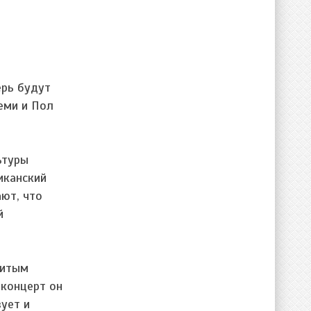
ерь будут
еми и Пол
ьтуры
иканский
ают, что
й
витым
 концерт он
ует и