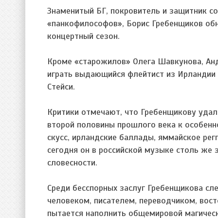
Знаменитый БГ, покровитель и защитник со
«панкофилософов», Борис Гребенщиков обн
концертный сезон.
Кроме «старожилов» Олега Шавкунова, Анд
играть выдающийся флейтист из Ирландии 
Стейси.
Критики отмечают, что Гребенщикову удал
второй половины прошлого века к особенн
скусс, ирландские баллады, яммайское рег
сегодня он в российской музыке столь же з
словесности.
Среди бесспорных заслуг Гребенщикова сле
человеком, писателем, переводчиком, вос
пытается наполнить общемировой магическо