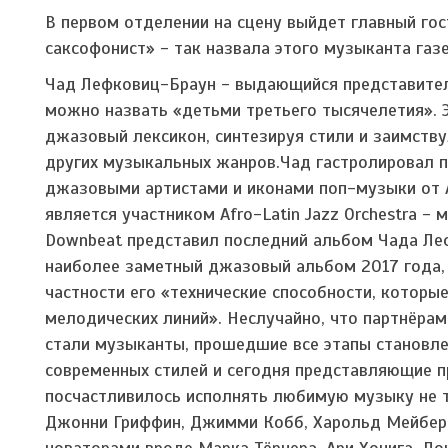
В первом отделении на сцену выйдет главный го
саксофонист» - так назвала этого музыканта газе
Чад Лефковиц-Браун - выдающийся представите
можно назвать «детьми третьего тысячелетия». 
джазовый лексикон, синтезируя стили и заимству
других музыкальных жанров.Чад гастролировал п
джазовыми артистами и иконами поп-музыки от 
является участником Afro-Latin Jazz Orchestra 
Downbeat представил последний альбом Чада Леф
наиболее заметный джазовый альбом 2017 года, 
частности его «технические способности, котор
мелодических линий». Неслучайно, что партнёра
стали музыканты, прошедшие все этапы становл
современных стилей и сегодня представляющие п
посчастливилось исполнять любимую музыку не т
Джонни Гриффин, Джимми Кобб, Харольд Мейберн,
новаторами вроде Марка Тёрнера, Ари Хонига, Д