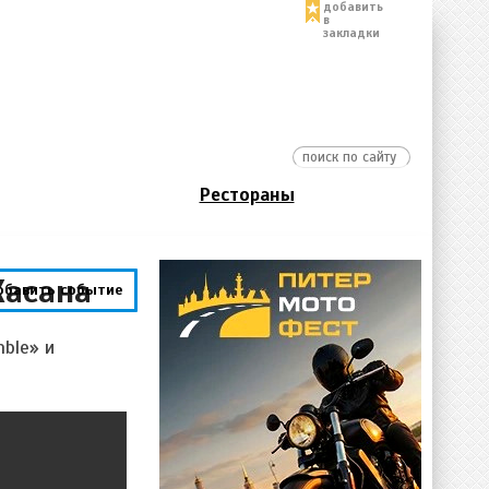
добавить
в
закладки
Рестораны
Хасана
обавить событие
mble»
и