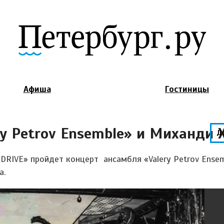
Jump to Navigation
Афиша
Гостиницы
y Petrov Ensemble» и Миханди 
Д
 DRIVE» пройдет концерт ансамбля
«Valery Petrov Ense
а.