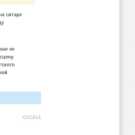
на ситаре
ду
рые не
 сцену
гского
ной