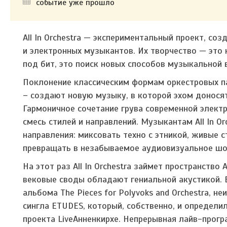
событие уже прошло
All In Orchestra — экспериментальный проект, со
и электронных музыкантов. Их творчество — это
под бит, это поиск новых способов музыкальной 
Поклонение классическим формам оркестровых па
– создают новую музыку, в которой эхом доносят
Гармоничное сочетание грува современной элек
смесь стилей и направлений. Музыкантам
All In O
направления: миксовать техно с этникой, живые 
превращать в незабываемое аудиовизуальное ш
На этот раз
All In Orchestra
займет пространство 
вековые своды обладают гениальной акустикой. 
альбома
The Pieces for Polyvoks and Orchestra
, не
сингла
ETUDES
, который, собственно, и определ
проекта
LiveАнненкирхе.
Непрерывная лайв-програ